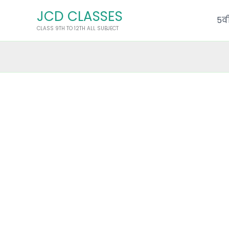
Skip
JCD CLASSES
to
5वी
CLASS 9TH TO 12TH ALL SUBJECT
content