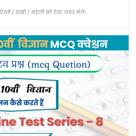
्तों / सखी / सहेली को टेस्ट जरुर भेजें।