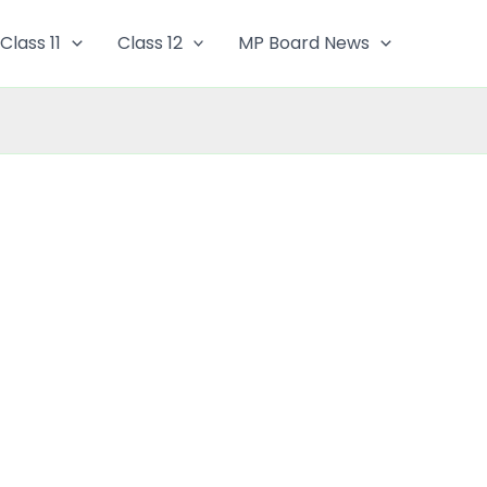
Class 11
Class 12
MP Board News