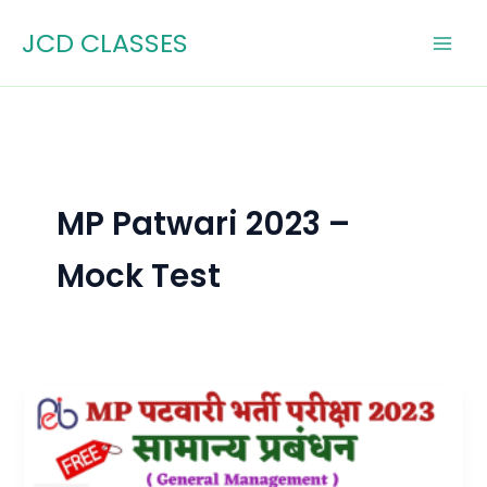
Skip
JCD CLASSES
to
content
MP Patwari 2023 –
Mock Test
MP
Patwari
2023
General