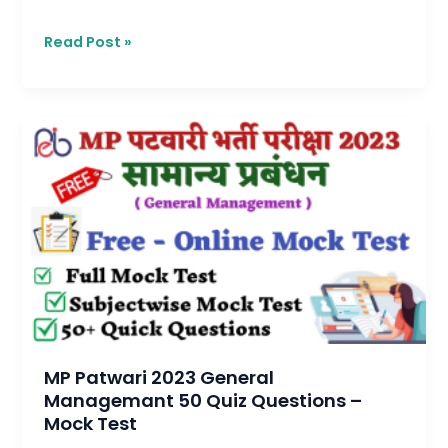
Read Post »
MP
Patwari
2023
General
Managemant
50
Quiz
Questions
–
Mock
Test
MP Patwari 2023 General
Managemant 50 Quiz Questions –
Mock Test