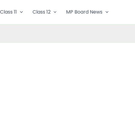
Class 11
Class 12
MP Board News