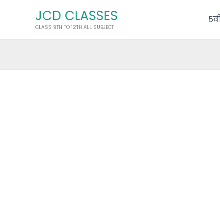
Skip
JCD CLASSES
to
5वी
CLASS 9TH TO 12TH ALL SUBJECT
content