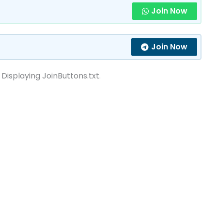
Join Now
Join Now
 Displaying JoinButtons.txt.