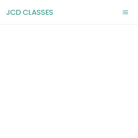
Skip
JCD CLASSES
to
content