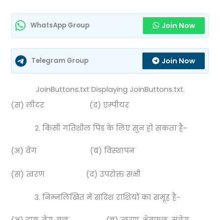
Join Now
WhatsApp Group
Join Now
Telegram Group
JoinButtons.txt Displaying JoinButtons.txt.
(स) लीटर (द) एम्पीयर
किसी गतिशील पिंड के लिए सुन हो सकता है-
(अ) वेग (ब) विस्थापन
(स) त्वरण (द) उपरोक्त सभी
निम्नलिखित में सदिश राशियों का समूह है-
(अ) दाब, वेग, बल (ब) त्वरण, क्षेत्रफल, संवेग