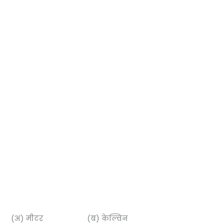
(अ) मीटर (ब) केल्विन