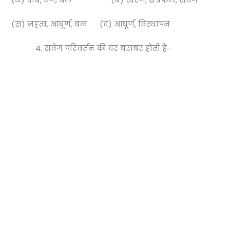
(स) जहत्व, आघूर्ण, बल (द) आघूर्ण, विस्थापन
संवेग परिवर्तन की दर बराबर होती है-