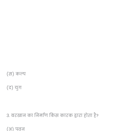
(स) कल्प
(द) युग
3. बरखान का निर्माण किस कारक द्वारा होता है?
(अ) पवन