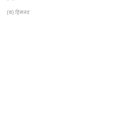
(ब) हिमनद