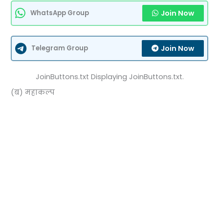
Join Now
WhatsApp Group
Join Now
Telegram Group
JoinButtons.txt Displaying JoinButtons.txt.
(ब) महाकल्प