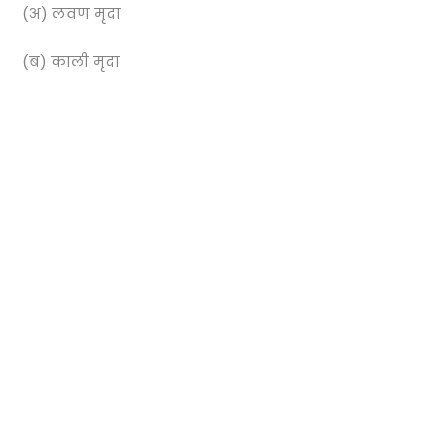
(अ) लवण मृदा
(ब) काली मृदा