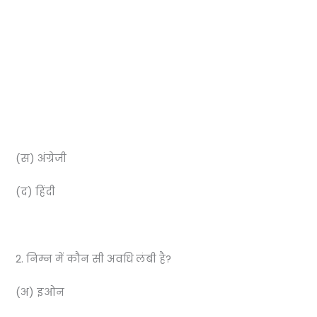
(स) अंग्रेजी
(द) हिंदी
2. निम्न में कौन सी अवधि लंबी है?
(अ) इओन