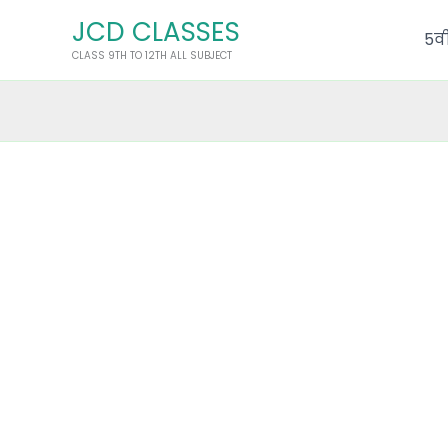
Skip
JCD CLASSES
to
5वी
CLASS 9TH TO 12TH ALL SUBJECT
content