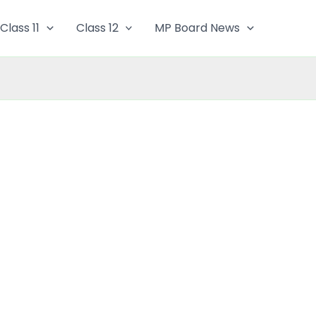
Class 11
Class 12
MP Board News