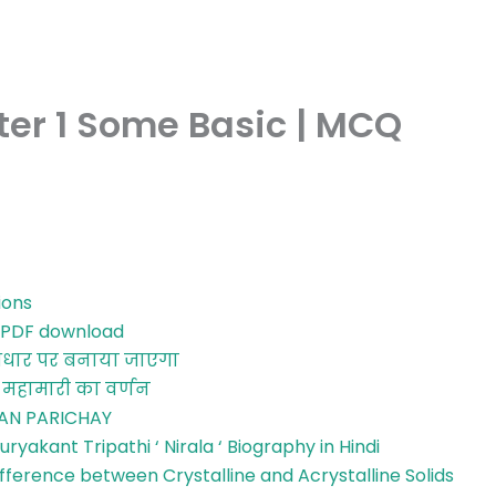
ter 1 Some Basic | MCQ
ions
e PDF download
के आधार पर बनाया जाएगा
 महामारी का वर्णन
VAN PARICHAY
uryakant Tripathi ‘ Nirala ‘ Biography in Hindi
Difference between Crystalline and Acrystalline Solids