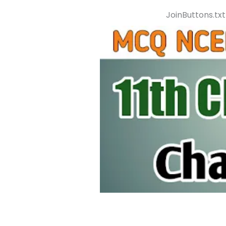
JoinButtons.txt