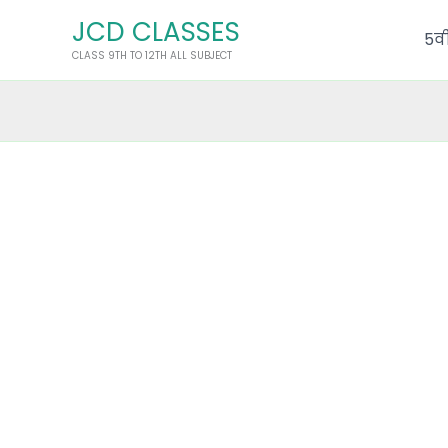
Skip
JCD CLASSES
to
5वी
CLASS 9TH TO 12TH ALL SUBJECT
content