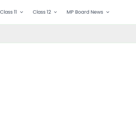
Class 11
Class 12
MP Board News