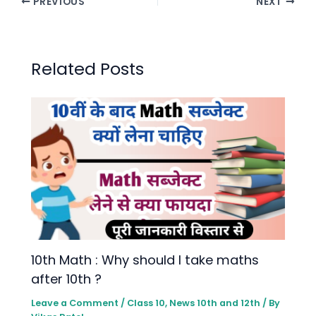
PREVIOUS
NEXT
Related Posts
10th Math : Why should I take maths
after 10th ?
Leave a Comment
/
Class 10
,
News 10th and 12th
/ By