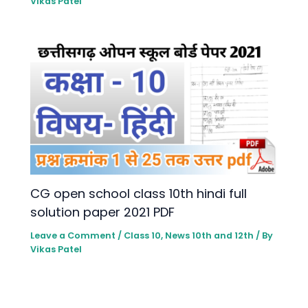
Vikas Patel
CG open school class 10th hindi full
solution paper 2021 PDF
Leave a Comment
/
Class 10
,
News 10th and 12th
/ By
Vikas Patel