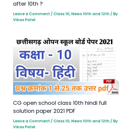
after 10th ?
Leave a Comment
/
Class 10
,
News 10th and 12th
/ By
Vikas Patel
CG open school class 10th hindi full
solution paper 2021 PDF
Leave a Comment
/
Class 10
,
News 10th and 12th
/ By
Vikas Patel