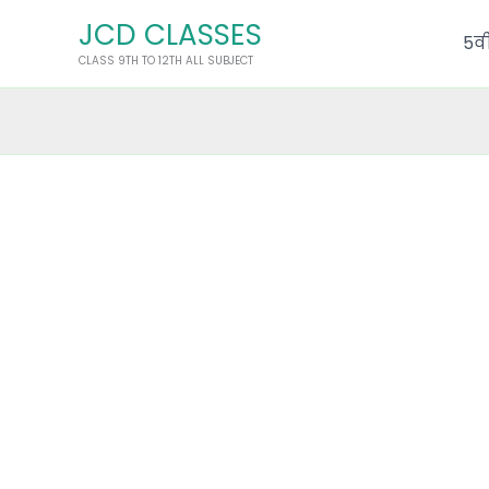
Skip
JCD CLASSES
to
5वी
CLASS 9TH TO 12TH ALL SUBJECT
content