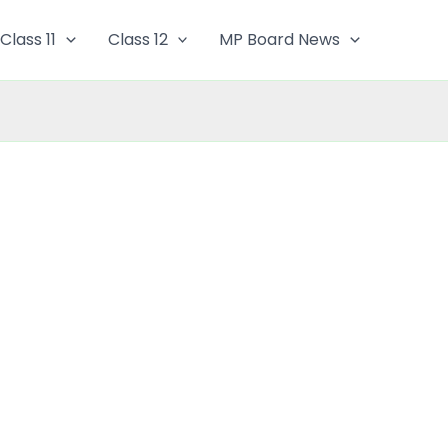
Class 11
Class 12
MP Board News