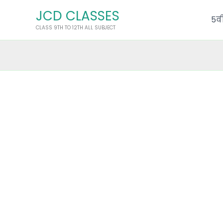
Skip
JCD CLASSES
to
5वी
CLASS 9TH TO 12TH ALL SUBJECT
content