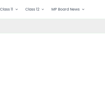
Class 11
Class 12
MP Board News