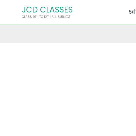
Skip
JCD CLASSES
to
5वी
CLASS 9TH TO 12TH ALL SUBJECT
content