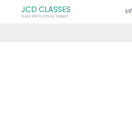
Skip
JCD CLASSES
to
5वी
CLASS 9TH TO 12TH ALL SUBJECT
content