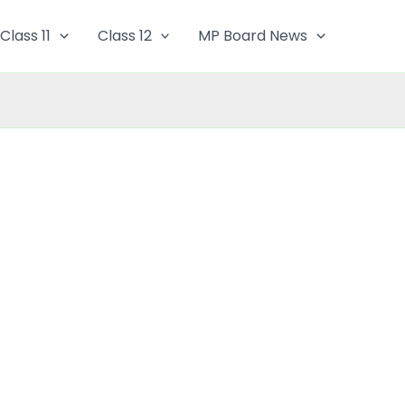
Class 11
Class 12
MP Board News