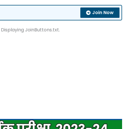
Join Now
 Displaying JoinButtons.txt.