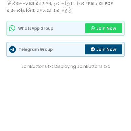
सिलेबस-आधारित प्रश्न, हल सहित मॉडल पेपर तथा
PDF
डाउनलोड लिंक
उपलब्ध करा रहे हैं।
Join Now
WhatsApp Group
Join Now
Telegram Group
JoinButtons.txt Displaying JoinButtons.txt.