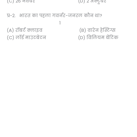
(C) 26 नवंबर (D) 2 अक्टूबर
प्र-2. भारत का पहला गवर्नर-जनरल कौन था?
1
(A) रॉबर्ट क्लाइव (B) वारेन हेस्टिंग्स
(C) लॉर्ड माउंटबेटन (D) विलियम बेंटिंक