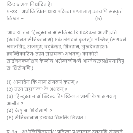
लिए 5 अंक निर्धारित हैं।
प्र-23 अधोलिखितगद्यांशं पठित्वा प्रश्नानाम् उत्तराणि संस्कृते
लिखत – (5)
‘आचार्यः तेन ‘हिन्दुस्तान सोसलिस्ट रिपब्लिकन आर्मी’ इति
(स्वाधीनतासैनिकानाम्) एकं संगठनं कृतम्)। तस्मिन् (सगठने
भगतसिंह, राजगुरु, बटुकेश्वर, शिवराम, सुखदेवसदृशाः
क्रान्तिकारिणः तस्य सहायकाः अभवन्) काकोरी –
साईमनकमीशन केन्द्रीय असेम्बलीमध्ये आग्नेयस्त्रप्रक्षेपणादिषु
सः शिरोमणिः)
(1) आजादेन किं नाम संगठनं कृतम् ?
(2) तस्य सहायकाः के अभवन् ?
(3) ‘हिन्दुस्तान सोस्लिस्ट रिपब्लिकन आर्मी’ केषां संगठम्
आसीत् ?
(4) केषु सः शिरोमणिः ?
(5) सैनिकानाम् इत्यस्य विभक्तिं लिखत ।
प्र-24 अधोलिखितपद्यांश पठित्वा प्रश्नानाम् उत्तराणि संस्कृते