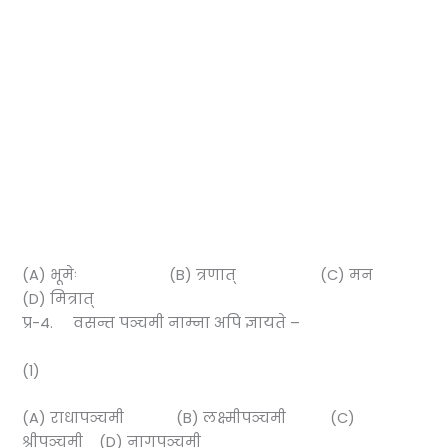
(A) भूमेः (B) त्रणात् (C) मन
(D) मित्रात्
प्र-4. वसन्त पञ्चमी नाम्ना अपि ज्ञायते –
(1)
(A) राधापञ्चमी (B) लक्ष्मीपञ्चमी (C)
श्रीपञ्चमी (D) नागपञ्चमी