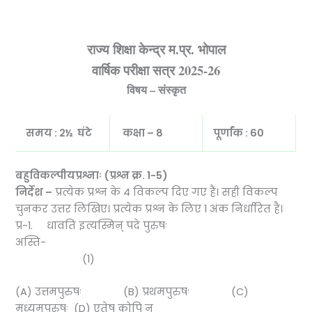
राज्य शिक्षा केन्द्र म.प्र. भोपाल
वार्षिक परीक्षा सत्र
2025-26
विषय – संस्‍कृत
समय :
2½ घंटे
कक्षा – 8
पूर्णांक : 60
बहुविकल्पीयप्रश्नाः (प्रश्न क्र.
1-5)
निर्देश –
प्रत्येक प्रश्न के 4 विकल्प दिए गए हैं। सही विकल्प
चुनकर उत्तर लिखिए। प्रत्येक प्रश्न के लिए 1 अंक निर्धारित है।
प्र-1. धावति इत्यस्मिन् पदे पुरुषः
अस्ति-
(1)
(A) उत्तमपुरुषः (B) प्रथमपुरुषः (C)
मध्यमपुरुषः (D) एतेषु कोपि न