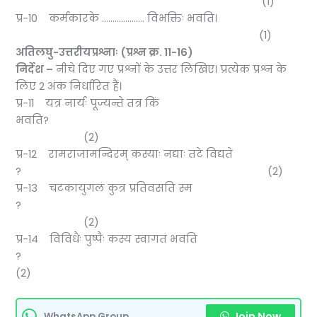
(1)
प्र-10 कर्मकारके ……………….. विभक्तिः भवति।
(1)
अतिलघु-उत्तरीयप्रश्नाः (प्रश्न क्र.
11-16)
निर्देश –
नीचे दिए गए प्रश्नों के उत्तर लिखिए। प्रत्येक प्रश्न के
लिए 2 अंक निर्धारित हैं।
प्र-11 यत्र नार्यः पूज्यन्ते तत्र किं
भवति?
(2)
प्र-12 रामराजामन्दिरम् कस्याः नद्याः तटे विद्यते
? (2)
प्र-13 चटकायुगलं कुत्र प्रतिवसति स्म
?
(2)
प्र-14 विविधैः पुष्पैः कस्य स्वागतं भवति
?
(2)
Join Now
WhatsApp Group