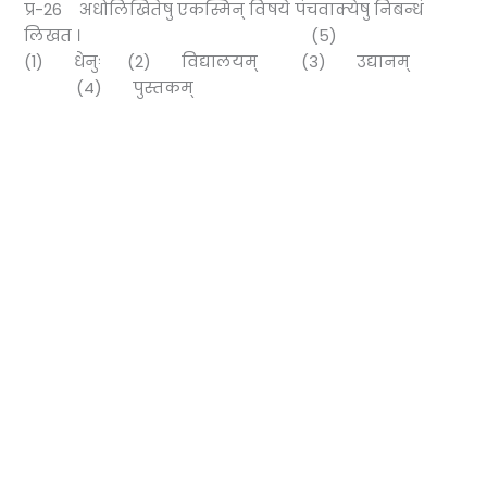
प्र-26 अधोलिखितेषु एकस्मिन् विषये पंचवाक्येषु निबन्धं
लिखत । (5)
(1) धेनुः (2) विद्यालयम् (3) उद्यानम्
(4) पुस्तकम्