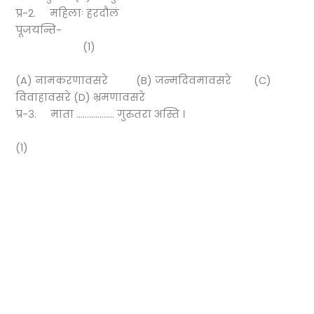
प्र-2. महिलाः हरदौलं
पूजयन्ति-
(1)
(A) नामकरणावसरे (B) जन्मदिवमावसरे (C)
विवाहावसरे (D) भ्रमणावसरे
प्र-३. माता ……………… गुरुतरा अस्ति ।
(1)