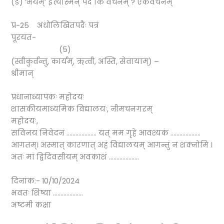
(ङ) ‘भयम्’ इत्यस्मिन् पदे किं वचनम् ? एकवचनम्
प्र-25 अधोलिखितपदैः पत्रं
पूरयत-
(5)
(स्वीकुर्वन्तु, कार्यम्, ऋत्वी, अस्ति, सेवायाम्) –
श्रीमान्
प्रधानाध्यापकः महोदयः
शासकीयमाध्यमिक विद्यालयः, नीमचनगरम्
महोदयः,
सविनय निवेदनं ……………….. यत् मम गृहे आवश्यकं ………………..
आगतम्। अस्मात् कारणात् अहं विद्यालयम् आगन्तुं न शक्नोमि ।
अतः मां द्विदिवसीयम् अवकाशं ………………..
दिनांक:- 10/10/2024
भवतः शिष्या ………………..
अष्टमी कक्षा