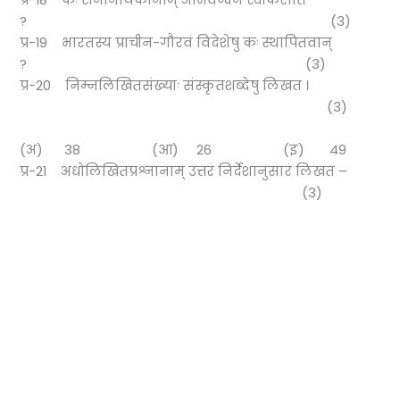
प्र-18 कः सेनानायकानाम् अभिवन्दनं स्वीकरोति
? (3)
प्र-19 भारतस्य प्राचीन-गौरवं विदेशेषु कः स्थापितवान्
? (3)
प्र-20 निम्नलिखितसंख्याः संस्कृतशब्देषु लिखत ।
(3)
(अ) 38 (आ) 26 (इ) 49
प्र-21 अधोलिखितप्रश्नानाम् उत्तरं निर्देशानुसारं लिखत –
(3)