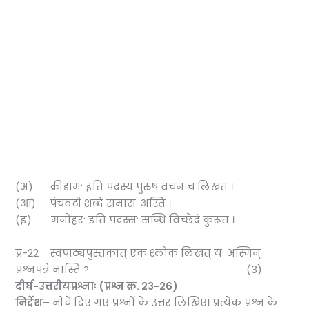
(अ) क्रीडामः इति पदस्य पुरुषं वचनं च लिखत ।
(आ) पंचवटी शब्दे समासः अस्ति ।
(इ) मनोहरः इति पदस्सः सन्धि विच्छेदं कुरूत ।
प्र-22 स्वपाठ्यपुस्तकात् एकं श्लोकं लिखत् यः अस्मिन्
प्रश्नपत्रे नास्ति ? (3)
दीर्घ-उत्तरीयप्रश्नाः (प्रश्न क्र.
23-26)
निर्देश
– नीचे दिए गए प्रश्नों के उत्तर लिखिए। प्रत्येक प्रश्न के