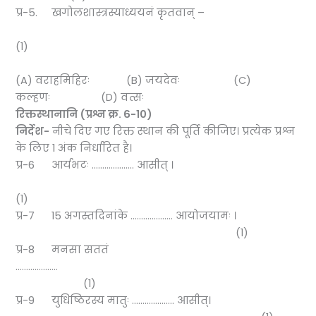
प्र-5. खगोलशास्त्रस्याध्ययनं कृतवान् –
(1)
(A) वराहमिहिरः (B) जयदेवः (C)
कल्हणः (D) वत्सः
रिक्तस्थानानि (प्रश्न क्र.
6-10)
निर्देश-
नीचे दिए गए रिक्त स्थान की पूर्ति कीजिए। प्रत्येक प्रश्न
के लिए 1 अंक निर्धारित है।
प्र-6 आर्यभटः ……………….. आसीत् ।
(1)
प्र-7 15 अगस्तदिनांके ……………….. आयोजयामः ।
(1)
प्र-8 मनसा सततं
………………..
(1)
प्र-9 युधिष्ठिरस्य मातुः ……………….. आसीत्।