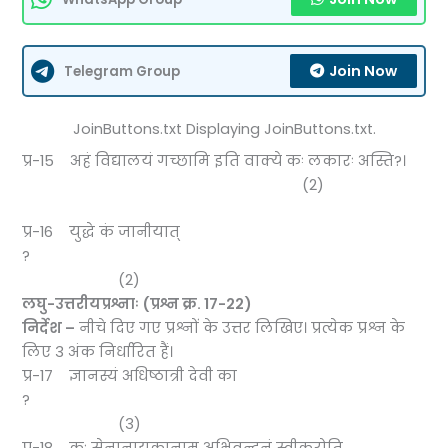
Join Now
Telegram Group
JoinButtons.txt Displaying JoinButtons.txt.
प्र-15 अहं विद्यालयं गच्छामि इति वाक्ये कः लकारः अस्ति?।
(2)
प्र-16 युद्धे कं जानीयात्
?
(2)
लघु-उत्तरीयप्रश्नाः (प्रश्न क्र.
17-22)
निर्देश –
नीचे दिए गए प्रश्नों के उत्तर लिखिए। प्रत्येक प्रश्न के
लिए 3 अंक निर्धारित हैं।
प्र-17 ज्ञानस्यं अधिष्ठात्री देवी का
?
(3)