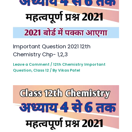
lmportant Question 2021 12th
Chemistry Chp- 1,2,3
Leave a Comment
/
12th Chemistry lmportant
Question
,
Class 12
/ By
Vikas Patel