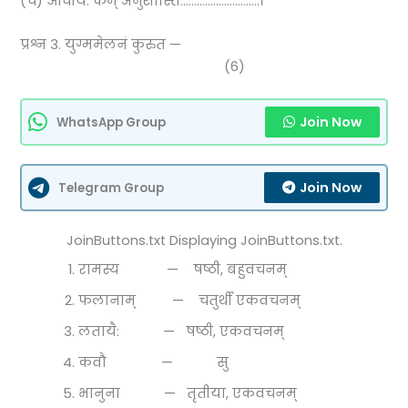
(च) आचार्य: कम् अनुशास्ति………………………..।
प्रश्न 3. युग्ममेलनं कुरुत —
(6)
Join Now
WhatsApp Group
Join Now
Telegram Group
JoinButtons.txt Displaying JoinButtons.txt.
रामस्य — षष्ठी, बहुवचनम्
फलानाम् — चतुर्थी एकवचनम्
लतायै: — षष्ठी, एकवचनम्
कवौ — सु
भानुना — तृतीया, एकवचनम्