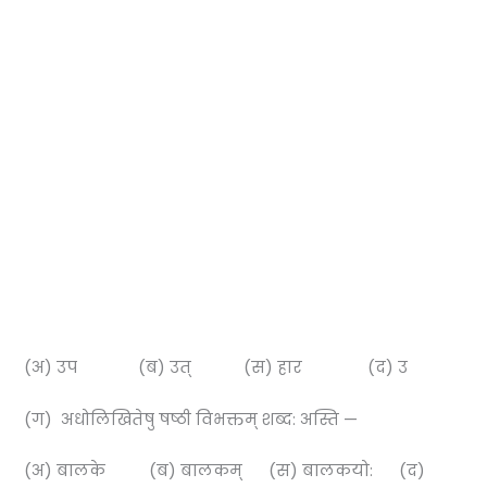
(अ) उप (ब) उत् (स) हार (द) उ
(ग) अधोलिखितेषु षष्ठी विभक्तम् शब्द: अस्ति —
(अ) बालके (ब) बालकम् (स) बालकयो: (द)