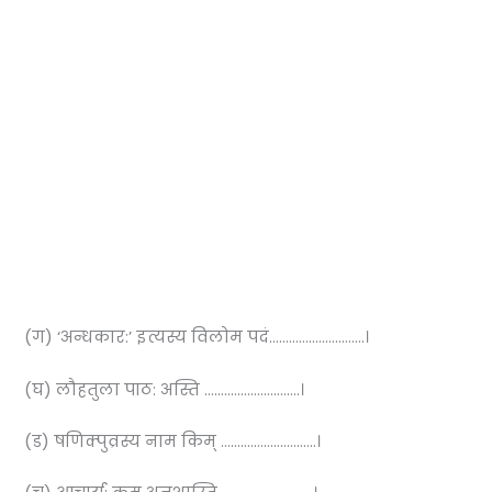
(ग) ‘अन्धकार:’ इत्यस्य विलोम पदं………………………..।
(घ) लौहतुला पाठ: अस्ति ………………………..।
(ड) षणिक्पुव्रस्य नाम किम् ………………………..।