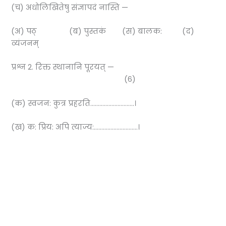
(च) अधोलिखितेषु संज्ञापदं नास्ति —
(अ) पठ् (ब) पुस्तकं (स) बालक: (द)
व्यंजनम्
प्रश्न 2. रिक्त स्थानानि पूरयत् —
(6)
(क) स्वजन: कुत्र प्रहरति………………………..।
(ख) क: प्रिय: अपि त्याज्य:………………………..।