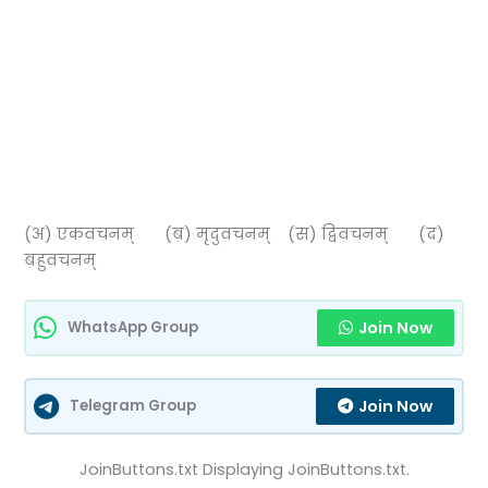
(अ) एकवचनम् (ब) मृदुवचनम् (स) द्विवचनम् (द)
बहुवचनम्
Join Now
WhatsApp Group
Join Now
Telegram Group
JoinButtons.txt Displaying JoinButtons.txt.