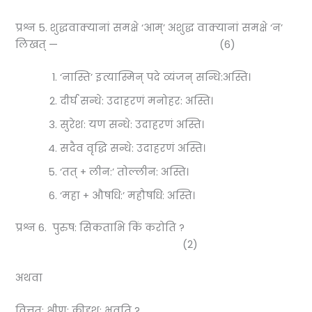
प्रश्न 5. शुद्धवाक्यानां समक्षे ‘आम्’ अशुद्ध वाक्यानां समक्षे ‘न’
लिखत् — (6)
‘नास्ति’ इत्यास्मिन् पदे व्यंजन् सन्धि:अस्ति।
दीर्घ सन्धे: उदाहरणं मनोहर: अस्ति।
सुरेश: यण सन्धे: उदाहरणं अस्ति।
सदैव वृद्धि सन्धे: उदाहरणं अस्ति।
‘तत् + लीन:’ तोल्लीन: अस्ति।
‘महा + औषधि:’ महौषधि: अस्ति।
प्रश्न 6. पुरुष: सिकताभि किं करोति ?
(2)
अथवा
वित्तत: क्षीण: कीदृश: भवति ?