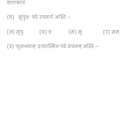
बालकाद
(घ) सुपुत्र:’ पदे उपसर्ग: अस्ति –
(अ) सुपु (ब) त्र: (स) सु (द) सम्
(ड) ‘युवाभ्याम्’ इत्यास्मिन पदे वचनम् अस्ति —