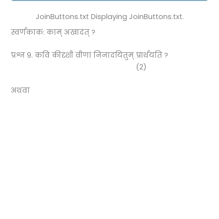
JoinButtons.txt Displaying JoinButtons.txt.
स्वर्णकाक: काम् अखादंत् ?
प्रश्न 9. कवि कीदृशी वीणां निनादयितुम् प्रार्थयति ?
(2)
अथवा