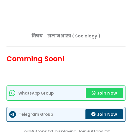
विषय – समाजशास्त्र ( Sociology )
Comming Soon!
Join Now
WhatsApp Group
Join Now
Telegram Group
JoinButtons.txt Displaying JoinButtons.txt.