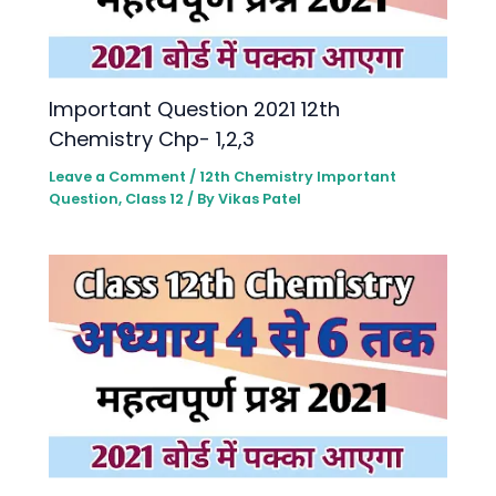
lmportant Question 2021 12th
Chemistry Chp- 1,2,3
Leave a Comment
/
12th Chemistry lmportant
Question
,
Class 12
/ By
Vikas Patel