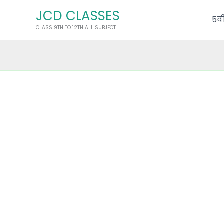
Skip
JCD CLASSES
to
5वी
CLASS 9TH TO 12TH ALL SUBJECT
content