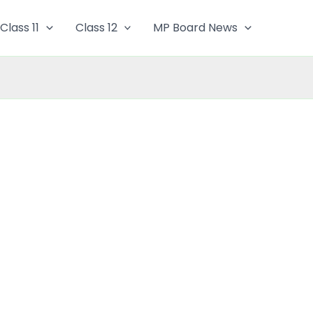
Class 11
Class 12
MP Board News