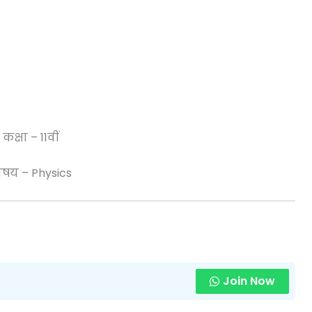
कक्षा – 11वीं
िषय – Physics
Join Now