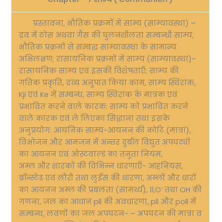
प्रस्तावना, भौतिक प्रक्रमों में साम्य (साम्यावस्था) –
द्रव में ठोस अथवा गैस की घुलनशीलता सम्बन्धी साम्य,
भौतिक प्रक्रमों से सम्बद्ध साम्यावस्था के सामान्य
अभिलक्षण; रासायनिक प्रक्रमों में साम्य (साम्यावस्था)-
रासायनिक साम्य एवं इसकी विशेषताएँ; साम्य की
गतिक प्रकृति, द्रव्य अनुपात किया काम, साम्य स्थिरांक,
Kji एवं Ke में सम्बन्ध, साम्य स्थिरांक के मात्रक एवं
प्रभावित करने वाले कारक: साम्य को प्रभावित करने
वाले कारक एवं ले लिएका सिद्धाना तथा इसके
अनुप्रयोग: आयनिक साम्य-आयनन की कोटि (मात्रा),
विभोजन और आमजन में अन्तर दुर्बल विद्युत अपघट्यों
का आयनन एवं ओस्टवाल्ड का तनुता नियम,
अम्ल और शारकों की विभिन्न धारणाएँ- आहनियस,
ब्रॉन्स्टेड एवं लौरी तथा लुईस की धारणा, अम्लों और धारों
का आयनन अम्ल की प्रबलता (सामर्थ्य), 11,O’ तथा OH की
गणना, जल का आधान pll की अवधारणा, pll और poll में
सम्बन्ध, लवणों का जल अपघटन- – अपघटन की मात्रा व