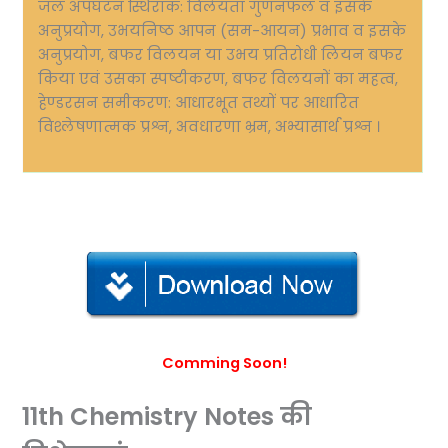
जल अपघटन स्थिरांक: विलेयता गुणनफल व इसके
अनुप्रयोग, उभयनिष्ठ आपन (सम-आयन) प्रभाव व इसके
अनुप्रयोग, बफर विलयन या उभय प्रतिरोधी लियन बफर
किया एवं उसका स्पष्टीकरण, बफर विलयनों का महत्व,
हेण्डरसन समीकरण: आधारभूत तथ्यों पर आधारित
विश्लेषणात्मक प्रश्न, अवधारणा भ्रम, अभ्यासार्थ प्रश्न ।
Comming Soon!
11th Chemistry Notes की