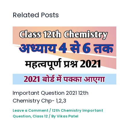
Related Posts
lmportant Question 2021 12th
Chemistry Chp- 1,2,3
Leave a Comment
/
12th Chemistry lmportant
Question
,
Class 12
/ By
Vikas Patel