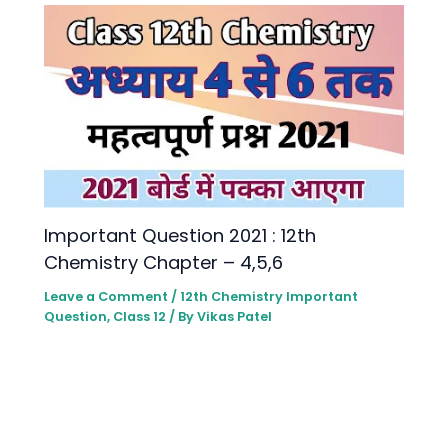
lmportant Question 2021 : 12th
Chemistry Chapter – 4,5,6
Leave a Comment
/
12th Chemistry lmportant
Question
,
Class 12
/ By
Vikas Patel