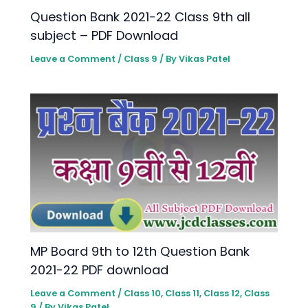
Question Bank 2021-22 Class 9th all
subject – PDF Download
Leave a Comment
/
Class 9
/ By
Vikas Patel
MP Board 9th to 12th Question Bank
2021-22 PDF download
Leave a Comment
/
Class 10
,
Class 11
,
Class 12
,
Class
9
/ By
Vikas Patel