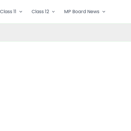
Class 11
Class 12
MP Board News