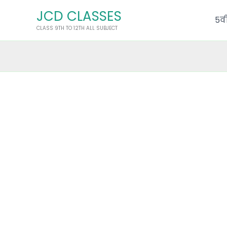
Skip
JCD CLASSES
to
5वी
CLASS 9TH TO 12TH ALL SUBJECT
content