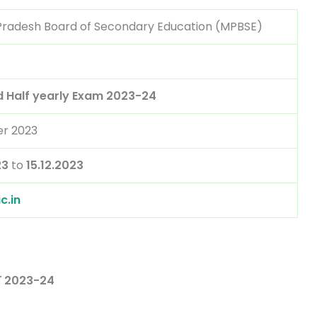
adesh Board of Secondary Education (MPBSE)
 Half yearly Exam 2023-24
r 2023
23
to
15.12.2023
c.in
क्षा 2023-24