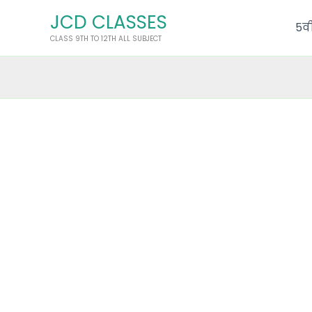
Skip
JCD CLASSES
to
5वी
CLASS 9TH TO 12TH ALL SUBJECT
content