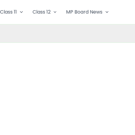
Class 11
Class 12
MP Board News