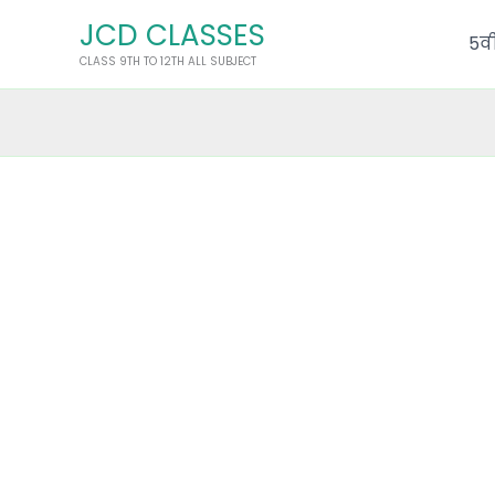
Skip
JCD CLASSES
to
5वी
CLASS 9TH TO 12TH ALL SUBJECT
content