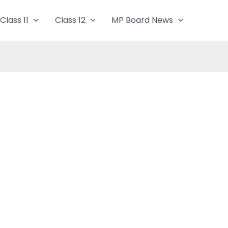
Class 11
Class 12
MP Board News