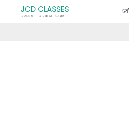
Skip
JCD CLASSES
to
5वी
CLASS 9TH TO 12TH ALL SUBJECT
content