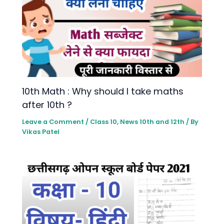
10th Math : Why should I take maths
after 10th ?
Leave a Comment
/
Class 10
,
News 10th and 12th
/ By
Vikas Patel