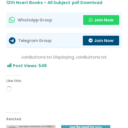
12th Ncert Books – All Subject pdf Download
Join Now
WhatsApp Group
Join Now
Telegram Group
JoinButtons.txt Displaying JoinButtons.txt.
Post Views:
548
Like this:
Loading…
Related