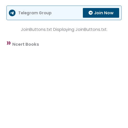
Join Now
Telegram Group
JoinButtons.txt Displaying JoinButtons.txt.
»
Ncert Books