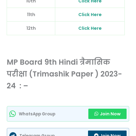
10th
Click Here
11th
Click Here
12th
Click Here
MP Board 9th Hindi त्रैमासिक
परीक्षा (Trimashik Paper ) 2023-
24 : –
Join Now
WhatsApp Group
Join Now
Telegram Group