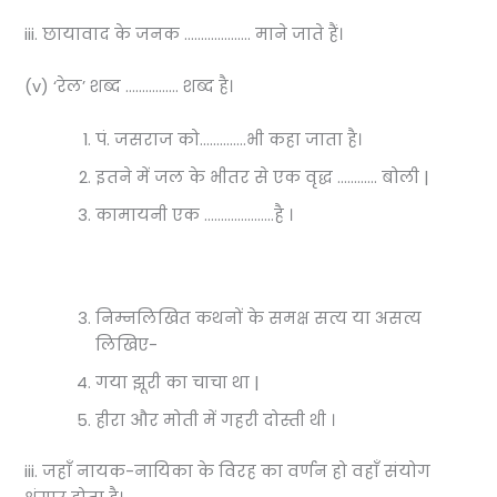
iii. छायावाद के जनक ……………….. माने जाते हैं।
(v) ‘रेल’ शब्द ……………. शब्द है।
पं. जसराज को…………..भी कहा जाता है।
इतने में जल के भीतर से एक वृद्ध ………… बोली |
कामायनी एक …………………है ।
निम्नलिखित कथनों के समक्ष सत्य या असत्य
लिखिए-
गया झूरी का चाचा था |
हीरा और मोती में गहरी दोस्ती थी ।
iii. जहाँ नायक-नायिका के विरह का वर्णन हो वहाँ संयोग