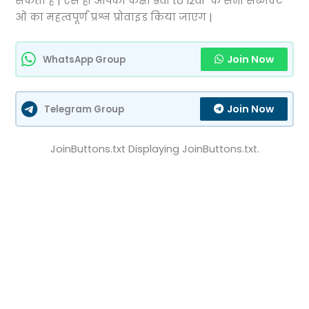
सकता है | ऐसे ही आपको कक्षा 9वीं to 12वीं के सभी सब्जेक्ट
ओं का महत्वपूर्ण प्रश्न प्रोवाइड किया जाएग |
Join Now
WhatsApp Group
Join Now
Telegram Group
JoinButtons.txt Displaying JoinButtons.txt.