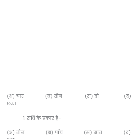
(अ) चार (ब) तीन (स) दो (द)
एक।
संधि के प्रकार है-
(अ) तीन (ब) पाँच (स) सात (द)