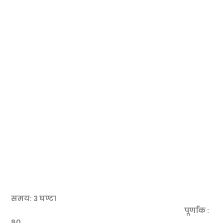
समय: 3 घण्टा
पूर्णांक :
80