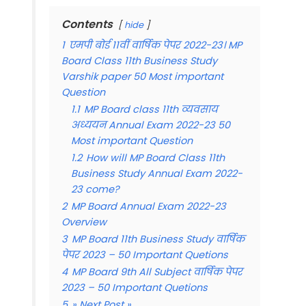
Contents
hide
1
एमपी बोर्ड 11वीं वार्षिक पेपर 2022-23। MP
Board Class 11th Business Study
Varshik paper 50 Most important
Question
1.1
MP Board class 11th व्यवसाय
अध्ययन Annual Exam 2022-23 50
Most important Question
1.2
How will MP Board Class 11th
Business Study Annual Exam 2022-
23 come?
2
MP Board Annual Exam 2022-23
Overview
3
MP Board 11th Business Study वार्षिक
पेपर 2023 – 50 Important Quetions
4
MP Board 9th All Subject वार्षिक पेपर
2023 – 50 Important Quetions
5
» Next Post »