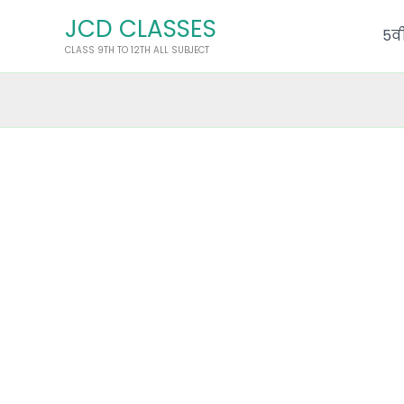
Skip
JCD CLASSES
to
5वी
CLASS 9TH TO 12TH ALL SUBJECT
content