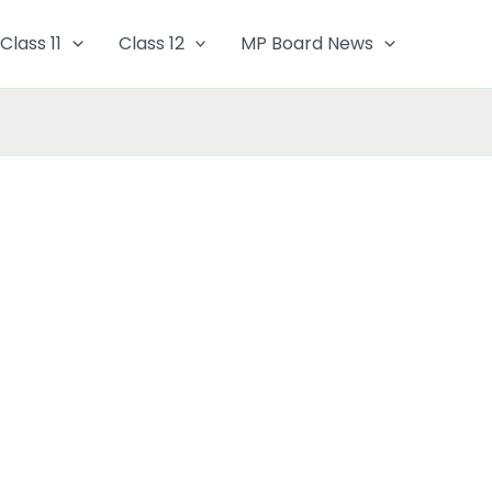
Class 11
Class 12
MP Board News