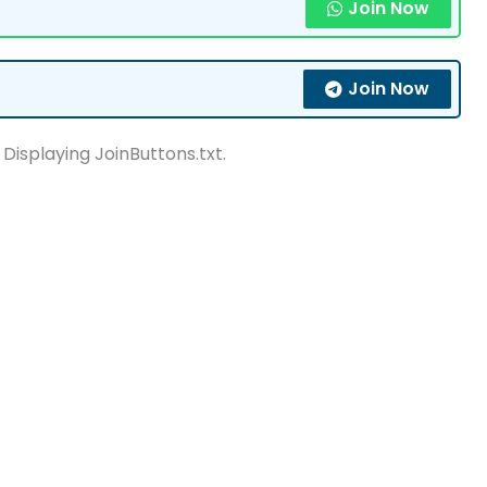
Join Now
Join Now
 Displaying JoinButtons.txt.