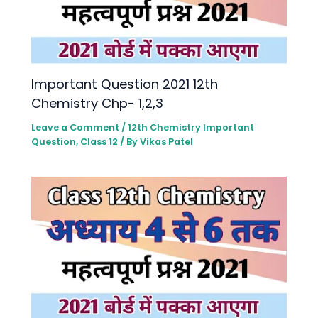
lmportant Question 2021 12th
Chemistry Chp- 1,2,3
Leave a Comment
/
12th Chemistry lmportant
Question
,
Class 12
/ By
Vikas Patel