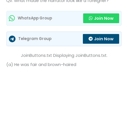
Qv. What made the narrator look like a foreigner?
Join Now
WhatsApp Group
Join Now
Telegram Group
JoinButtons.txt Displaying JoinButtons.txt.
(a) He was fair and brown-haired