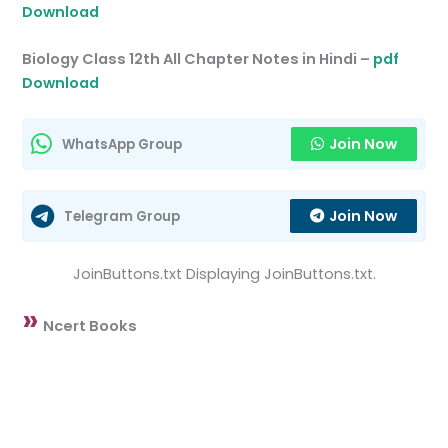
Download
Biology Class 12th All Chapter Notes in Hindi –
pdf
Download
Join Now
WhatsApp Group
Join Now
Telegram Group
JoinButtons.txt Displaying JoinButtons.txt.
»
Ncert Books