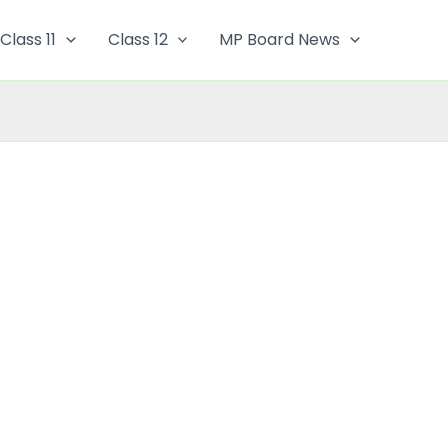
Class 11
Class 12
MP Board News