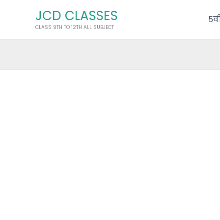
Skip
JCD CLASSES
to
5वी
CLASS 9TH TO 12TH ALL SUBJECT
content