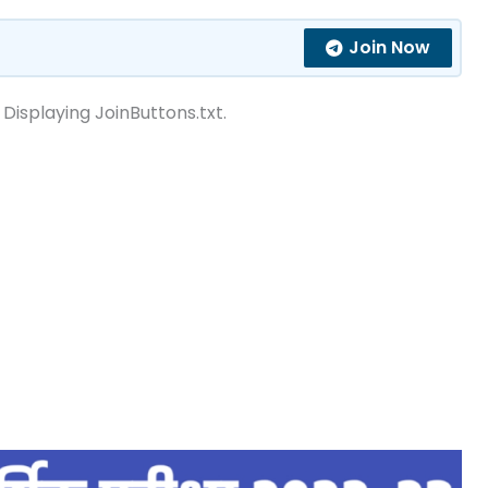
Join Now
 Displaying JoinButtons.txt.