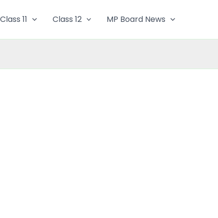
Class 11
Class 12
MP Board News