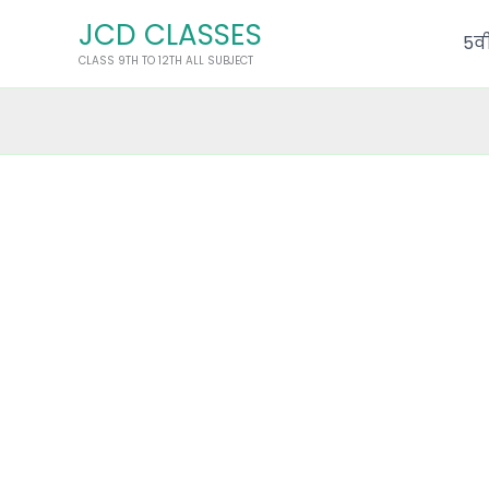
Skip
JCD CLASSES
to
5वी
CLASS 9TH TO 12TH ALL SUBJECT
content