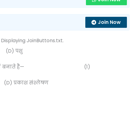
Join Now
 Displaying JoinButtons.txt.
 (D) पशु
अपना भोजन स्वयं बनाते हैं— (1)
 प्रकाश संश्लेषण