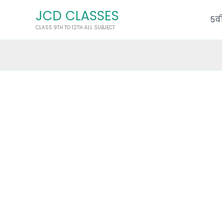
Skip
JCD CLASSES
to
5वी
CLASS 9TH TO 12TH ALL SUBJECT
content