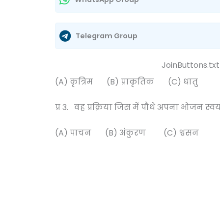
Telegram Group
JoinButtons.txt
(A) कृत्रिम (B) प्राकृतिक (C) धातु
प्र 3. वह प्रक्रिया जिस में पौधे 
(A) पाचन (B) अंकुरण (C) श्वसन (D)