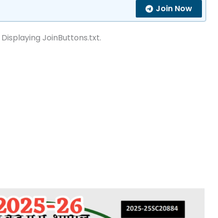
Join Now
 Displaying JoinButtons.txt.