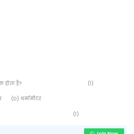
एं देखने में सहायक होता है? (1)
कोप (D) थर्मामीटर
र का रेशा है? (1)
Join Now