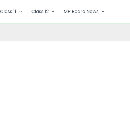
Class 11
Class 12
MP Board News