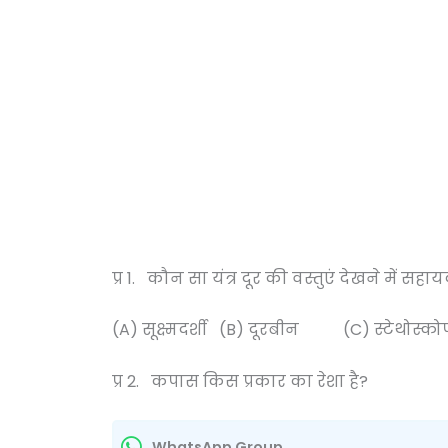
प्र 1. कौन सा यंत्र दूर की वस्तु
(A) सूक्ष्मदर्शी (B) दूरबीन (C) स्टेथोस्
प्र 2. कपास किस प्रका
WhatsApp Group