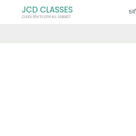
Skip
JCD CLASSES
to
5वी
CLASS 9TH TO 12TH ALL SUBJECT
content