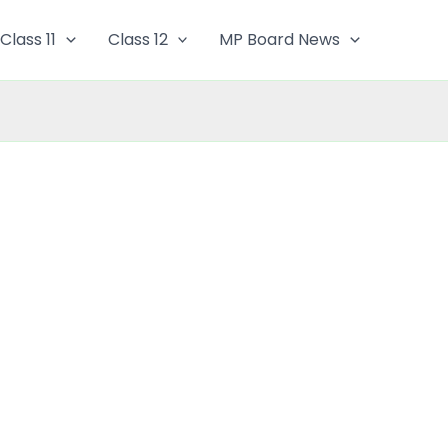
Class 11
Class 12
MP Board News