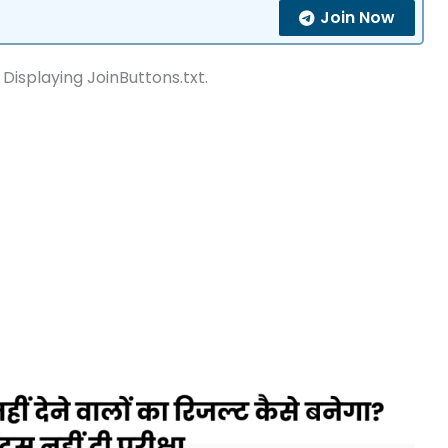
Join Now
 Displaying JoinButtons.txt.