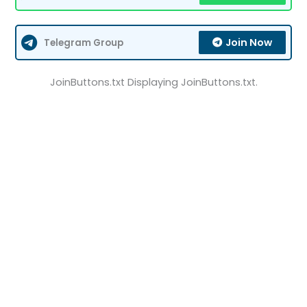
Join Now
Telegram Group
JoinButtons.txt Displaying JoinButtons.txt.