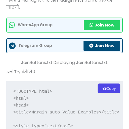
जगह क्रमश: Right और Left Margin द्वारा बराबर बांट ली
जाएगी.
Join Now
WhatsApp Group
Join Now
Telegram Group
JoinButtons.txt Displaying JoinButtons.txt.
इसे Try कीजिए
Copy
<!DOCTYPE html>

<html>

<head>

<title>Margin auto Value Examples</title>

<style type=”text/css”>
