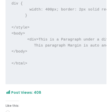
div {

        width: 400px; border: 2px solid red;m
      }

</style>

<body>

       <div>This is a Paragraph under a divis
          This paragraph Margin is auto and h
</body>

</html>

Post Views:
408
Like this: