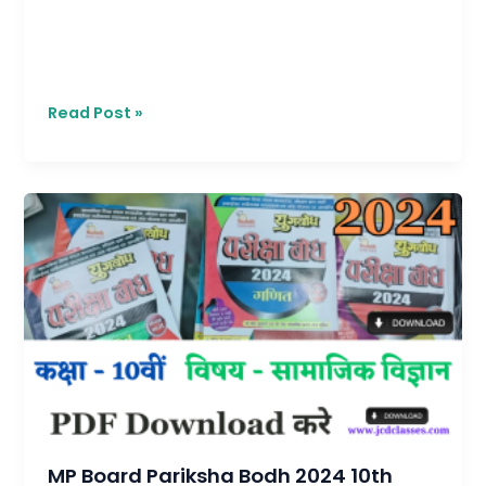
Read Post »
MP
Board
Pariksha
Bodh
2024
10th
सामाजिक
विज्ञान-
PDF
डाउनलोड
MP Board Pariksha Bodh 2024 10th