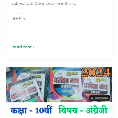
subject pdf Download free. 9th to
Like this:
Read Post »
MP
Board
Pariksha
Bodh
2024
10th
English
–